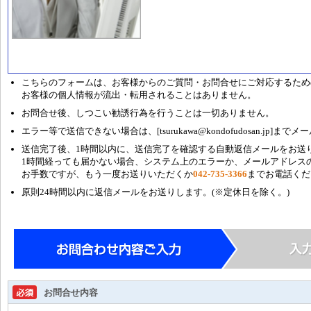
こちらのフォームは、お客様からのご質問・お問合せにご対応するため
お客様の個人情報が流出・転用されることはありません。
お問合せ後、しつこい勧誘行為を行うことは一切ありません。
エラー等で送信できない場合は、[
tsurukawa@kondofudosan.jp
]までメ
送信完了後、1時間以内に、送信完了を確認する自動返信メールをお送
1時間経っても届かない場合、システム上のエラーか、メールアドレス
お手数ですが、もう一度お送りいただくか
042-735-3366
までお電話くだ
原則24時間以内に返信メールをお送りします。(※定休日を除く。)
お問合せ内容